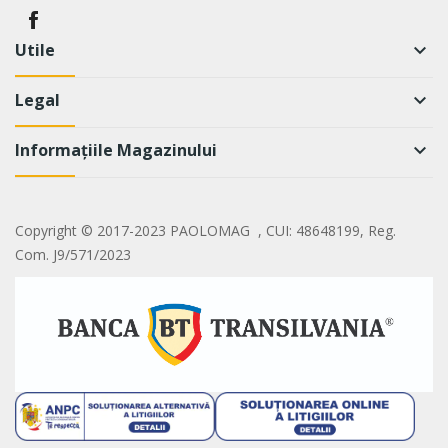
Utile
keyboard_arrow_down
Legal
keyboard_arrow_down
Informațiile Magazinului
keyboard_arrow_down
Copyright © 2017-2023 PAOLOMAG , CUI: 48648199, Reg.
Com. J9/571/2023