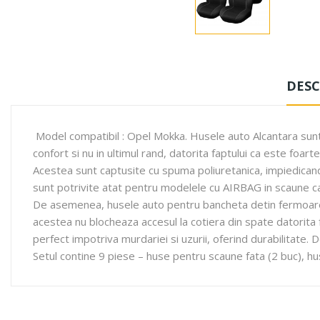
DESC
Model compatibil : Opel Mokka. Husele auto Alcantara sunt de
confort si nu in ultimul rand, datorita faptului ca este foart
Acestea sunt captusite cu spuma poliuretanica, impiedicand
sunt potrivite atat pentru modelele cu AIRBAG in scaune cat
De asemenea, husele auto pentru bancheta detin fermoare s
acestea nu blocheaza accesul la cotiera din spate datorita 
perfect impotriva murdariei si uzurii, oferind durabilitate
Setul contine 9 piese – huse pentru scaune fata (2 buc), hu