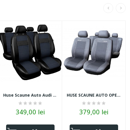
Huse Scaune Auto Audi A4B7 Piele Cu Stofă Negru...
HUSE SCAUNE AUTO OPEL ZAFIRA B5OS ALCANTARA GRI
349,00 lei
379,00 lei