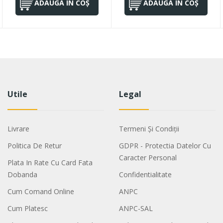
ADAUGĂ ÎN COȘ
ADAUGĂ ÎN COȘ
Utile
Legal
Livrare
Termeni Și Condiții
Politica De Retur
GDPR - Protectia Datelor Cu
Caracter Personal
Plata In Rate Cu Card Fata
Dobanda
Confidentialitate
Cum Comand Online
ANPC
Cum Platesc
ANPC-SAL