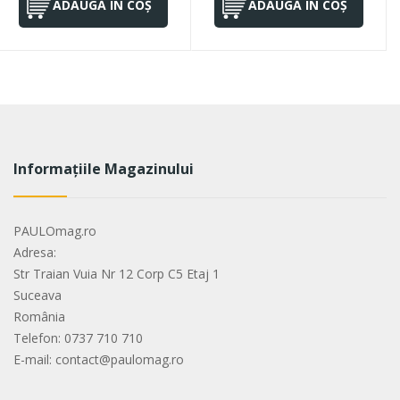
ADAUGĂ ÎN COȘ
ADAUGĂ ÎN COȘ
Informațiile Magazinului
PAULOmag.ro
Adresa:
Str Traian Vuia Nr 12 Corp C5 Etaj 1
Suceava
România
Telefon: 0737 710 710
E-mail: contact@paulomag.ro