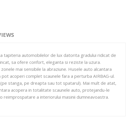
VIEWS
a tapiteria automobilelor de lux datorita gradului ridicat de
 incat, sa ofere confort, eleganta si reziste la uzura.
zonele mai sensibile la abraziune. Husele auto alcantara
ara pot acoperi complet scaunele fara a perturba AIRBAG-ul.
pe stanga, pe dreapta sau tot spatarul). Mai mult de atat,
antara acopera in totalitate scaunele auto, protejandu-le
a o reimprospatare a interiorului masinii dumneavoastra.