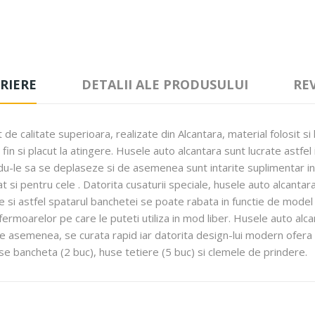
RIERE
DETALII ALE PRODUSULUI
RE
 calitate superioara, realizate din Alcantara, material folosit si l
e fin si placut la atingere. Husele auto alcantara sunt lucrate astfel
u-le sa se deplaseze si de asemenea sunt intarite suplimentar in 
 si pentru cele . Datorita cusaturii speciale, husele auto alcant
i astfel spatarul banchetei se poate rabata in functie de model (
fermoarelor pe care le puteti utiliza in mod liber. Husele auto alc
. De asemenea, se curata rapid iar datorita design-lui modern ofer
se bancheta (2 buc), huse tetiere (5 buc) si clemele de prindere.