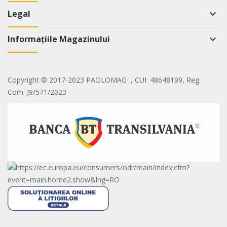
Legal
keyboard_arrow_down
Informațiile Magazinului
keyboard_arrow_down
Copyright © 2017-2023 PAOLOMAG , CUI: 48648199, Reg.
Com. J9/571/2023