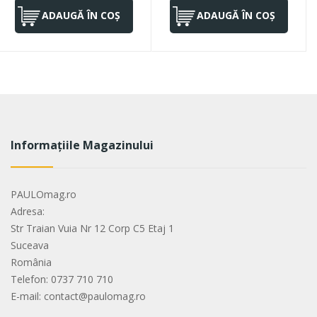
ADAUGĂ ÎN COȘ
ADAUGĂ ÎN COȘ
Informațiile Magazinului
PAULOmag.ro
Adresa:
Str Traian Vuia Nr 12 Corp C5 Etaj 1
Suceava
România
Telefon: 0737 710 710
E-mail: contact@paulomag.ro