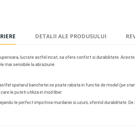
RIERE
DETALII ALE PRODUSULUI
RE
uperioara, lucrate astfel incat, sa ofere confort si durabilitate. Ace
e mai sensibile la abraziune.
tfel spatarul banchetei se poate rabata in functie de model (pe stang
re le puteti utiliza in mod liber.
jandu-le perfect impotriva murdariei si uzurii, oferind durabilitate. D